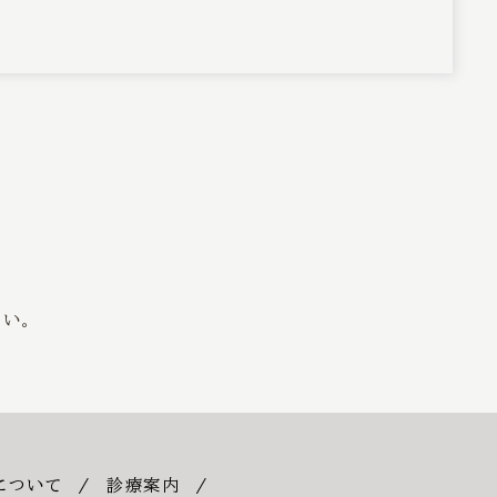
い。
について
診療案内