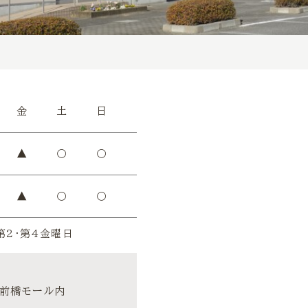
金
土
日
▲
〇
〇
▲
〇
〇
第2・第4金曜日
ア前橋モール内