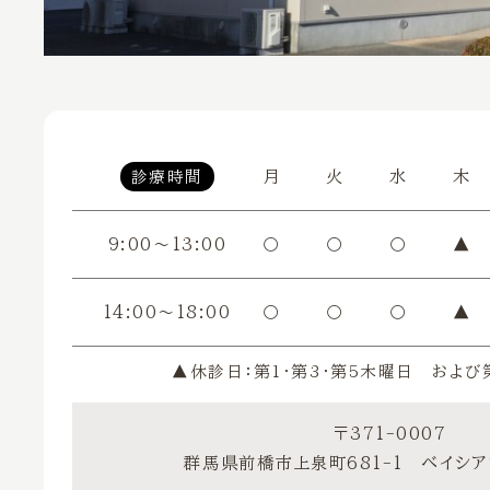
月
火
水
木
診療時間
9:00〜13:00
〇
〇
〇
▲
14:00〜18:00
〇
〇
〇
▲
▲休診日：第1・第3・第5木曜日 および
〒371-0007
群馬県前橋市上泉町681-1
ベイシ