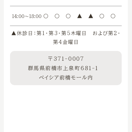
〇
〇
〇
▲
▲
〇
〇
14:00〜18:00
▲休診日：第1・第3・第5木曜日 および第2・
第4金曜日
〒371-0007
群馬県前橋市上泉町681-1
ベイシア前橋モール内