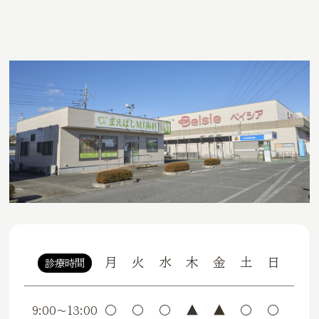
月
火
水
木
金
土
日
診療時間
〇
〇
〇
▲
▲
〇
〇
9:00〜13:00