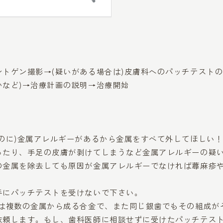
トゲン撮影→(疑いがある場合は)皮膚科へのパッチテストの
など)→治療計画の説明→治療開始
。
のに)金属アレルギーがあるから金属をすべて外してほしい
ったり、手足の皮膚が剥けてしまうなど金属アレルギーの疑
の金属を除去しても原因が金属アレルギーでなければ蕁麻疹
手にパッチテストを受けないで下さい。
は複数の金属から成る合金で、また同じ銀歯でもその組成が
依頼します。もし、歯科医師に相談せずに受けたパッチテス