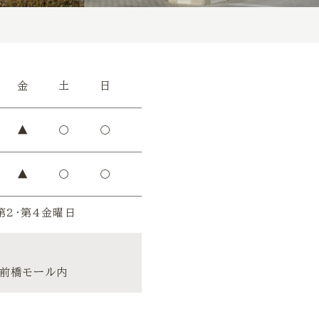
金
土
日
▲
〇
〇
▲
〇
〇
第2・第4金曜日
ア前橋モール内