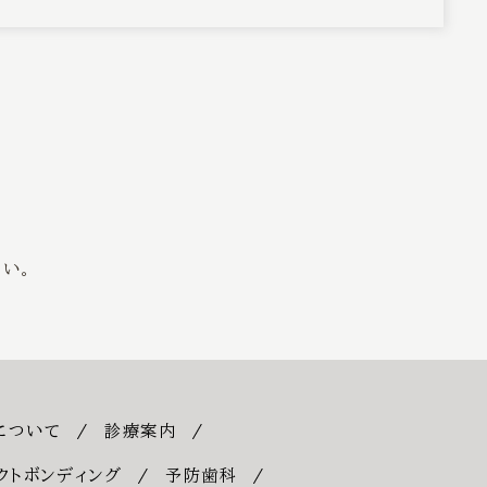
い。
について
診療案内
クトボンディング
予防歯科