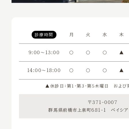
月
火
水
木
診療時間
9:00〜13:00
〇
〇
〇
▲
14:00〜18:00
〇
〇
〇
▲
▲休診日：第1・第3・第5木曜日 および
〒371-0007
群馬県前橋市上泉町681-1
ベイシ