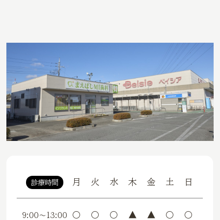
月
火
水
木
金
土
日
診療時間
〇
〇
〇
▲
▲
〇
〇
9:00〜13:00