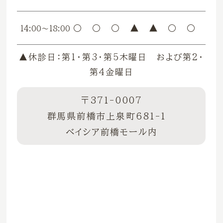
〇
〇
〇
▲
▲
〇
〇
14:00〜18:00
▲休診日：第1・第3・第5木曜日 および第2・
第4金曜日
〒371-0007
群馬県前橋市上泉町681-1
ベイシア前橋モール内