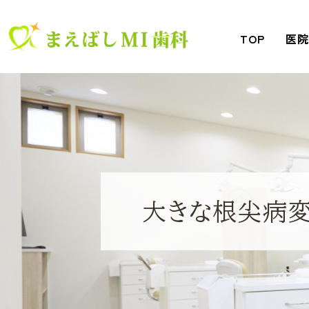
TOP
医
大きな根尖病変