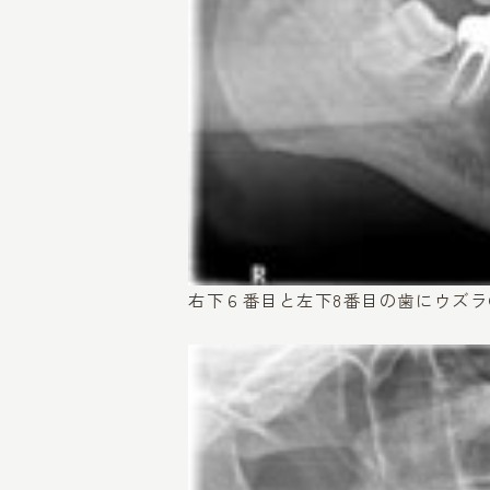
右下６番目と左下8番目の歯にウズ