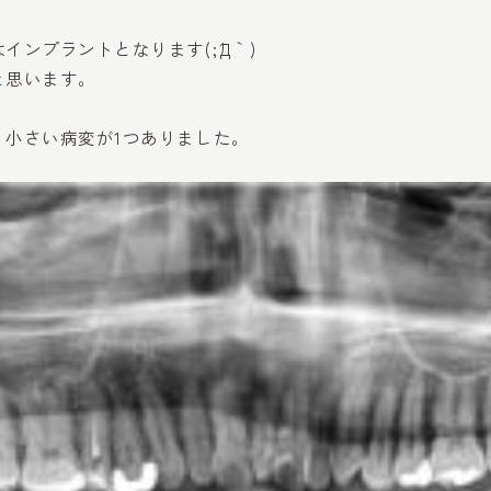
ンプラントとなります(;´Д｀)
と思います。
、小さい病変が1つありました。