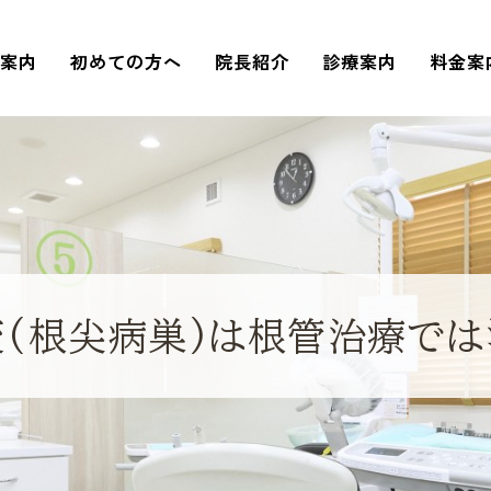
院案内
初めての方へ
院長紹介
診療案内
料金案
(根尖病巣)は根管治療で